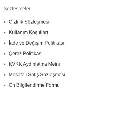
Sözleşmeler
Gizlilik Sözleşmesi
Kullanım Koşulları
İade ve Değişim Politikası
Çerez Politikası
KVKK Aydınlatma Metni
Mesafeli Satış Sözleşmesi
Ön Bilgilendirme Formu
Doğa Medikal
2024
Tüm Hakları Saklıdır
.
🏠Tüm ürünlerde indirim fırsatını kaçırmayın