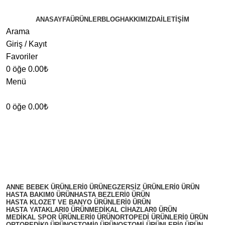
ANASAYFA
ÜRÜNLER
BLOG
HAKKIMIZDA
İLETIŞIM
Arama
Giriş / Kayıt
Favoriler
0
öğe
0.00
₺
Menü
0
öğe
0.00
₺
Yara bakım ürünleri
Kategoriler
ANNE BEBEK ÜRÜNLERI
0 ÜRÜN
EGZERSIZ ÜRÜNLERI
0 ÜRÜN
HASTA BAKIM
0 ÜRÜN
HASTA BEZLERI
0 ÜRÜN
HASTA KLOZET VE BANYO ÜRÜNLERI
0 ÜRÜN
HASTA YATAKLARI
0 ÜRÜN
MEDIKAL CIHAZLAR
0 ÜRÜN
MEDİKAL SPOR ÜRÜNLERİ
0 ÜRÜN
ORTOPEDI ÜRÜNLERI
0 ÜRÜN
ORTOPEDİK
0 ÜRÜN
OSTOMİ
0 ÜRÜN
OSTOMI ÜRÜNLERI
0 ÜRÜN