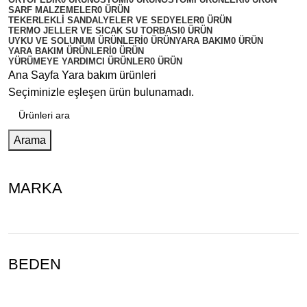
SARF MALZEMELER
0 ÜRÜN
TEKERLEKLI SANDALYELER VE SEDYELER
0 ÜRÜN
TERMO JELLER VE SICAK SU TORBASI
0 ÜRÜN
UYKU VE SOLUNUM ÜRÜNLERI
0 ÜRÜN
YARA BAKIM
0 ÜRÜN
YARA BAKIM ÜRÜNLERI
0 ÜRÜN
YÜRÜMEYE YARDIMCI ÜRÜNLER
0 ÜRÜN
Ana Sayfa
Yara bakım ürünleri
Seçiminizle eşleşen ürün bulunamadı.
Arama
MARKA
BEDEN