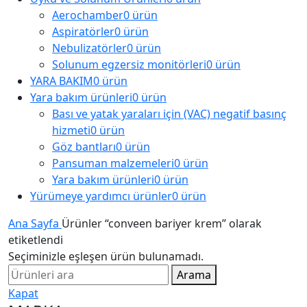
Aerochamber
0 ürün
Aspiratörler
0 ürün
Nebulizatörler
0 ürün
Solunum egzersiz monitörleri
0 ürün
YARA BAKIM
0 ürün
Yara bakım ürünleri
0 ürün
Bası ve yatak yaraları için (VAC) negatif basınç
hizmeti
0 ürün
Göz bantları
0 ürün
Pansuman malzemeleri
0 ürün
Yara bakım ürünleri
0 ürün
Yürümeye yardımcı ürünler
0 ürün
Ana Sayfa
Ürünler “conveen bariyer krem” olarak
etiketlendi
Seçiminizle eşleşen ürün bulunamadı.
Arama
Kapat