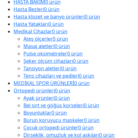
HASTA BAKIM
0 ürün
Hasta Bezleri
0 ürün
Hasta klozet ve banyo ürünleri
0 ürün
Hasta Yatakları
0 ürün
Medikal Cihazlar
0 ürün
Ateş ölçerler
0 ürün
Masaj aletleri
0 ürün
Pulse oksimetreler
0 ürün
Şeker ölçüm cihazları
0 ürün
Tansiyon aletleri
0 ürün
Tens cihazları ve pedleri
0 ürün
MEDİKAL SPOR ÜRÜNLERİ
0 ürün
Ortopedi ürünleri
0 ürün
Ayak ürünleri
0 ürün
Bel sırt ve göğüs korseleri
0 ürün
Boyunluklar
0 ürün
Burun koruyucu maskeler
0 ürün
Çocuk ortopedi ürünler
0 ürün
Dirseklik, omuzluk ve kol askıları
0 ürün