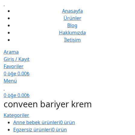
Anasayfa
Ürünler
Blog
Hakkımızda
İletişim
Arama
Giriş / Kayıt
Favoriler
0
öğe
0.00
₺
Menü
0
öğe
0.00
₺
conveen bariyer krem
Kategoriler
Anne bebek ürünleri
0 ürün
Egzersiz ürünleri
0 ürün