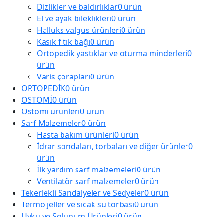
Dizlikler ve baldırlıklar
0 ürün
El ve ayak bileklikleri
0 ürün
Halluks valgus ürünleri
0 ürün
Kasık fıtık bağı
0 ürün
Ortopedik yastıklar ve oturma minderleri
0
ürün
Varis çorapları
0 ürün
ORTOPEDİK
0 ürün
OSTOMİ
0 ürün
Ostomi ürünleri
0 ürün
Sarf Malzemeler
0 ürün
Hasta bakım ürünleri
0 ürün
İdrar sondaları, torbaları ve diğer ürünler
0
ürün
İlk yardım sarf malzemeleri
0 ürün
Ventilatör sarf malzemeler
0 ürün
Tekerlekli Sandalyeler ve Sedyeler
0 ürün
Termo jeller ve sıcak su torbası
0 ürün
Uyku ve Solunum Ürünleri
0 ürün